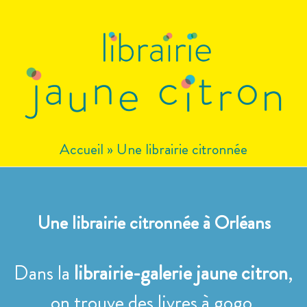
Aller
au
contenu
Accueil
»
Une librairie citronnée
Une librairie citronnée à Orléans
Dans la
librairie-galerie jaune citron
,
on trouve des livres à gogo.