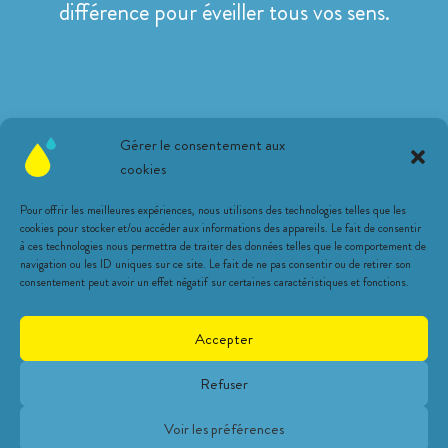
différence pour éveiller tous vos sens.
Suivez-nous sur les réseaux !
Gérer le consentement aux
cookies
Pour offrir les meilleures expériences, nous utilisons des technologies telles que les
cookies pour stocker et/ou accéder aux informations des appareils. Le fait de consentir
à ces technologies nous permettra de traiter des données telles que le comportement de
navigation ou les ID uniques sur ce site. Le fait de ne pas consentir ou de retirer son
Une librairie citronnée
consentement peut avoir un effet négatif sur certaines caractéristiques et fonctions.
Animations
Expositions
Accepter
Coups de coeur
Infos pratiques
Refuser
Contact
Conditions générales
Voir les préférences
Politique de cookies (UE)