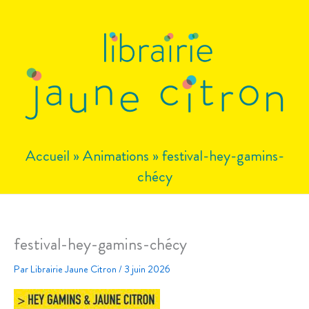
Aller
au
contenu
Accueil
»
Animations
»
festival-hey-gamins-
chécy
festival-hey-gamins-chécy
Par
Librairie Jaune Citron
/
3 juin 2026