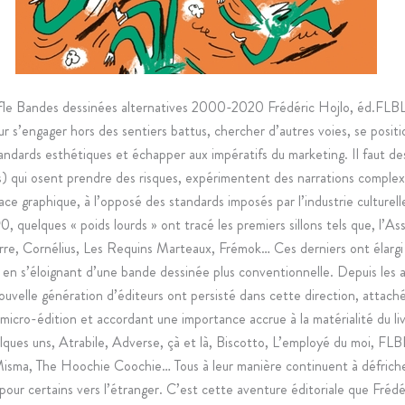
le Bandes dessinées alternatives 2000-2020 Frédéric Hojlo, éd.FLBLB
ur s’engager hors des sentiers battus, chercher d’autres voies, se positi
ndards esthétiques et échapper aux impératifs du marketing. Il faut de
s) qui osent prendre des risques, expérimentent des narrations complex
ce graphique, à l’opposé des standards imposés par l’industrie culturell
, quelques « poids lourds » ont tracé les premiers sillons tels que, l’As
erre, Cornélius, Les Requins Marteaux, Frémok… Ces derniers ont élargi
s en s’éloignant d’une bande dessinée plus conventionnelle. Depuis les
uvelle génération d’éditeurs ont persisté dans cette direction, attach
a micro-édition et accordant une importance accrue à la matérialité du li
elques uns, Atrabile, Adverse, çà et là, Biscotto, L’employé du moi, FL
Misma, The Hoochie Coochie… Tous à leur manière continuent à défricher
pour certains vers l’étranger. C’est cette aventure éditoriale que Frédé