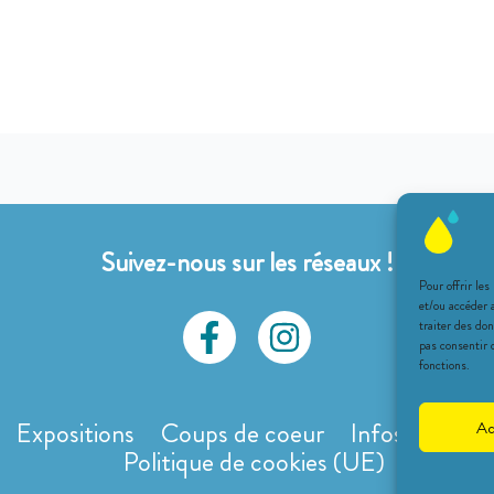
Suivez-nous sur les réseaux !
Pour offrir les
et/ou accéder 
traiter des do
pas consentir 
fonctions.
Expositions
Coups de coeur
Infos pratiqu
Ac
Politique de cookies (UE)