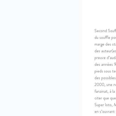
Second Souff
du souffle po
marge des sta
des auteur(e
preuve d’auda
des années 90
pieds sous t
des possible
2000, une no
fanzinat, à l
citer que qu
Super loto, 
en s’ouvrant 