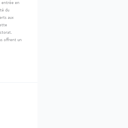
e entrée en
ité du
erts aux
ette
ctorat.
us offrent un