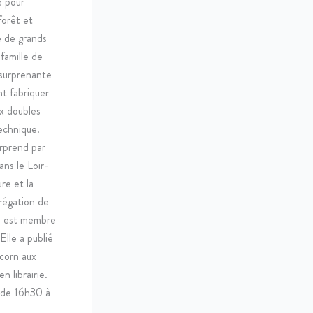
e pour
forêt et
e de grands
 famille de
 surprenante
t fabriquer
ux doubles
technique.
urprend par
ns le Loir-
ure et la
régation de
au est membre
Elle a publié
pcorn aux
n librairie.
 de 16h30 à