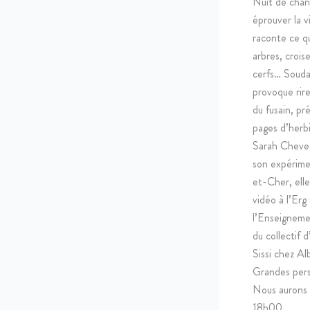
Nuit de chan
éprouver la v
raconte ce qu
arbres, crois
cerfs… Soudai
provoque rir
du fusain, pr
pages d’herbi
Sarah Chevea
son expérime
et-Cher, elle 
vidéo à l’Er
l’Enseigneme
du collectif 
Sissi chez Al
Grandes perso
Nous aurons 
18h00.