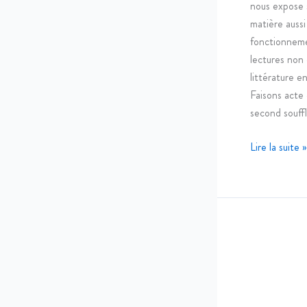
nous expose 
matière aussi 
fonctionneme
lectures non
littérature e
Faisons acte 
second souffl
Lire la suite »
Nuit
de
chance
–