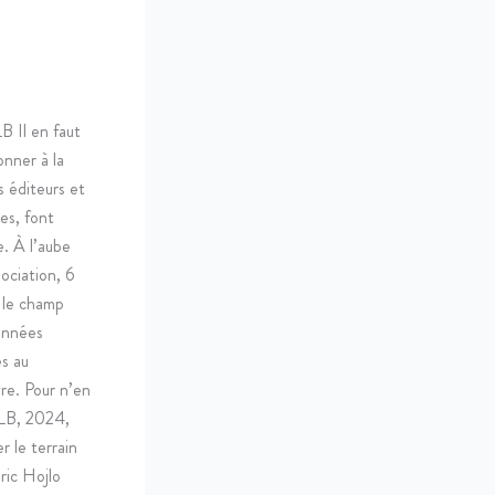
 Il en faut
onner à la
s éditeurs et
es, font
e. À l’aube
sociation, 6
 le champ
 années
és au
vre. Pour n’en
BLB, 2024,
 le terrain
ric Hojlo