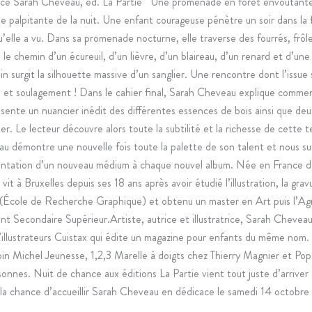
ce Sarah Cheveau, éd. La Partie Une promenade en forêt envoûtant
ie palpitante de la nuit. Une enfant courageuse pénètre un soir dans la 
’elle a vu. Dans sa promenade nocturne, elle traverse des fourrés, frôl
e le chemin d’un écureuil, d’un lièvre, d’un blaireau, d’un renard et d’une
n surgit la silhouette massive d’un sanglier. Une rencontre dont l’issue
e et soulagement ! Dans le cahier final, Sarah Cheveau explique commen
ésente un nuancier inédit des différentes essences de bois ainsi que de
er. Le lecteur découvre alors toute la subtilité et la richesse de cette 
u démontre une nouvelle fois toute la palette de son talent et nous s
ntation d’un nouveau médium à chaque nouvel album. Née en France da
vit à Bruxelles depuis ses 18 ans après avoir étudié l’illustration, la grav
g (École de Recherche Graphique) et obtenu un master en Art puis l’Ag
nt Secondaire Supérieur.Artiste, autrice et illustratrice, Sarah Cheve
d’illustrateurs Cuistax qui édite un magazine pour enfants du même nom. 
bin Michel Jeunesse, 1,2,3 Marelle à doigts chez Thierry Magnier et Po
nnes. Nuit de chance aux éditions La Partie vient tout juste d’arriver e
la chance d’accueillir Sarah Cheveau en dédicace le samedi 14 octobre